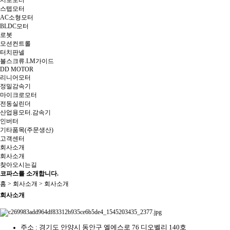
서보모터
스텝모터
AC소형모터
BLDC모터
로봇
모션컨트롤
터치판넬
볼스크류.LM가이드
DD MOTOR
리니어모터
정밀감속기
마이크로모터
전동실린더
산업용모터.감속기
인버터
기타품목(주문생산)
고객센터
회사소개
회사소개
찾아오시는길
코파스를 소개합니다.
홈 > 회사소개 > 회사소개
회사소개
주소 : 경기도 안양시 동안구 엘에스로 76 디오벨리 140호