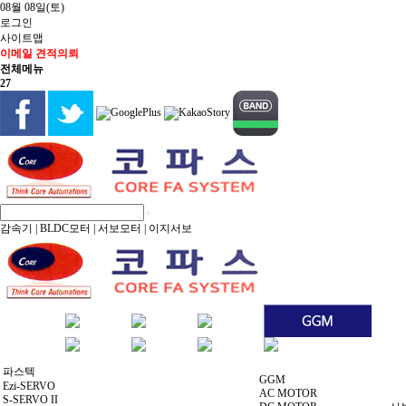
08월 08일(토)
로그인
사이트맵
이메일 견적의뢰
전체메뉴
27
감속기
|
BLDC모터
|
서보모터
|
이지서보
파스텍
GGM
Ezi-SERVO
AC MOTOR
S-SERVO II