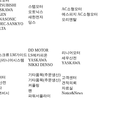
보모터
TSUBISHI
스텝모터
AC소형모터
SKAWA
오토닉스
에스피지 AC소형모터
GEN
새한전자
NASONIC
오리엔탈
딩스
DEC-SANKYO
LTA
DD MOTOR
리니어모터
스크류.LM가이드
LS메카피온
세우산전
산리니어시스템
YASKAWA
YASKAWA
NIKKI DENSO
기타품목(주문생산)
버터
고객센터
기타품목(주문생산)
S산전
견적의뢰
커플링
타
자료실
팬
쯔비시
Notice&News
파워서플라이