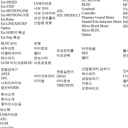
DC MOTOR
서
Ezi-SPEED
LS메카피온
BLDC
MI
Ezi-STEP
서보 모터
Gearhead
YA
Ezi-MOTIONLINK
ATG
서보 드라이버
Controller
HI
Ezi-MOTIONGATE
ATG PRODUCT
Planetary Geared Motor
PA
모션 컨트롤러
Ezi-Robo
Shaded Pole Induction Motor
NI
산업용 로봇
Ezi-LINEARSTEP
Micro Brush Motor
DE
Option
Micro BLDC
Ezi-SERVO 특성
Option
Ezi-Step 특성
BLDC모터
로봇
세우산전
아이로보
터치판넬
모션컨트롤
볼
티엠테크아이
델타
M2I
이모션텍
한
델타
에스피지
로보스타
GGM 마이크로BLDC
아트로로봇
산업용모터.감속기
정밀감속기
인
전동실린더
에스피지
APEX
마이크로모터
L
SMAC
SPG
삼양감속기
지지엠
아이로보
델
나라드라이브
지멘스
TIMOTION
미
영진WORM
모토바리오
회사소개
회사소개
찾아오시는길
파스텍
LS메카피온
ATG
GGM