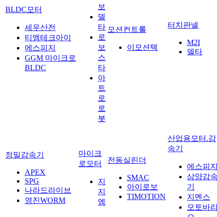
보
BLDC모터
델
터치판넬
타
세우산전
모션컨트롤
로
티엠테크아이
M2I
보
이모션텍
에스피지
델타
스
GGM 마이크로
BLDC
타
아
트
로
로
봇
산업용모터.감
속기
마이크
정밀감속기
전동실린더
로모터
에스피
APEX
삼양감
SMAC
SPG
지
아이로보
기
나라드라이브
지
TIMOTION
지멘스
영진WORM
엠
모토바