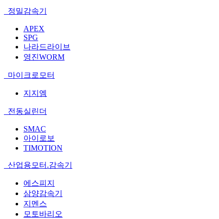
정밀감속기
APEX
SPG
나라드라이브
영진WORM
마이크로모터
지지엠
전동실린더
SMAC
아이로보
TIMOTION
산업용모터.감속기
에스피지
삼양감속기
지멘스
모토바리오