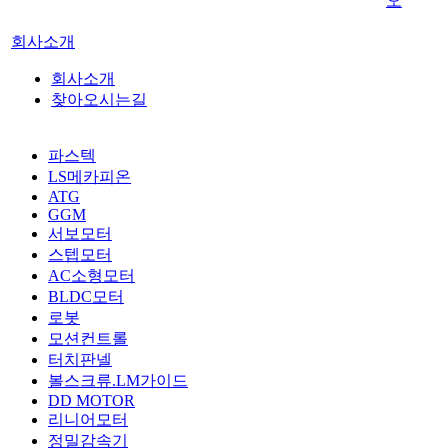
오
회사소개
회사소개
찾아오시는길
파스텍
LS메카피온
ATG
GGM
서보모터
스텝모터
AC소형모터
BLDC모터
로봇
모션컨트롤
터치판넬
볼스크류.LM가이드
DD MOTOR
리니어모터
정밀감속기