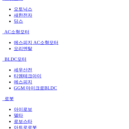
오토닉스
새한전자
딩스
AC소형모터
에스피지 AC소형모터
오리엔탈
BLDC모터
세우산전
티엠테크아이
에스피지
GGM 마이크로BLDC
로봇
아이로보
델타
로보스타
아트로로봇