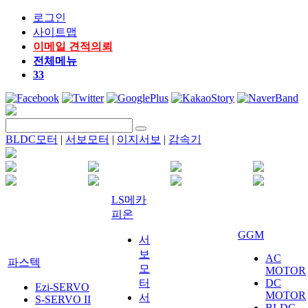
로그인
사이트맵
이메일 견적의뢰
전체메뉴
33
BLDC모터
|
서보모터
|
이지서보
|
감속기
LS메카
피온
GGM
서
보
AC
파스텍
모
MOTOR
터
DC
Ezi-SERVO
MOTOR
서
S-SERVO II
BLDC