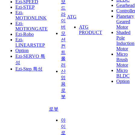
Ezi-SPEED
보
Gearhead
Ezi-STEP
드
Controlle
Ezi-
라
Planetary
ATG
MOTIONLINK
이
Geared
Ezi-
버
ATG
Motor
MOTIONGATE
PRODUCT
Shaded
모
Ezi-Robo
Pole
Ezi-
션
Induction
LINEARSTEP
컨
Motor
Option
트
Micro
Ezi-SERVO 특
롤
Brush
성
러
Motor
Ezi-Step 특성
Micro
산
BLDC
업
Option
용
로
봇
로봇
아
이
로