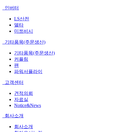
인버터
LS산전
델타
미쯔비시
기타품목(주문생산)
기타품목(주문생산)
커플링
팬
파워서플라이
고객센터
견적의뢰
자료실
Notice&News
회사소개
회사소개