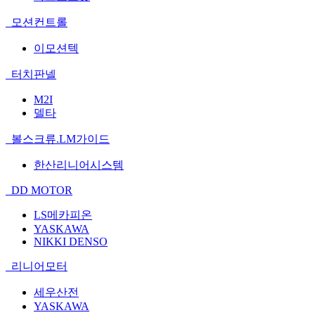
모션컨트롤
이모션텍
터치판넬
M2I
델타
볼스크류.LM가이드
한산리니어시스템
DD MOTOR
LS메카피온
YASKAWA
NIKKI DENSO
리니어모터
세우산전
YASKAWA