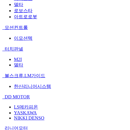
델타
로보스타
아트로로봇
모션컨트롤
이모션텍
터치판넬
M2I
델타
볼스크류.LM가이드
한산리니어시스템
DD MOTOR
LS메카피온
YASKAWA
NIKKI DENSO
리니어모터