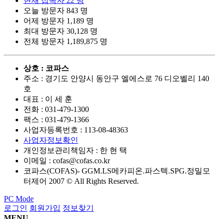
현재 접속자
22 명
오늘 방문자
843 명
어제 방문자
1,189 명
최대 방문자
30,128 명
전체 방문자
1,189,875 명
상호 : 코파스
주소 : 경기도 안양시 동안구 엘에스로 76 디오벨리 140
호
대표 : 이 세 훈
전화 :
031-479-1300
팩스 :
031-479-1366
사업자등록번호 :
113-08-48363
사업자정보확인
개인정보관리책임자 : 한 현 택
이메일 :
cofas@cofas.co.kr
코파스(COFAS)- GGM.LS메카피온.파스텍.SPG.정밀모
터제어 2007 © All Rights Reserved.
PC Mode
로그인
회원가입
정보찾기
MENU