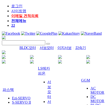
로그인
사이트맵
이메일 견적의뢰
전체메뉴
22
BLDC모터
서보모터
이지서보
감속기
|
|
|
LS메카
피온
GGM
서
보
AC
파스텍
모
MOTOR
터
DC
Ezi-SERVO
MOTOR
서
S-SERVO II