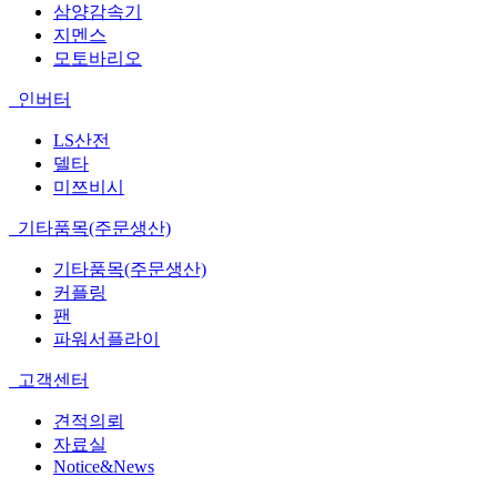
삼양감속기
지멘스
모토바리오
인버터
LS산전
델타
미쯔비시
기타품목(주문생산)
기타품목(주문생산)
커플링
팬
파워서플라이
고객센터
견적의뢰
자료실
Notice&News