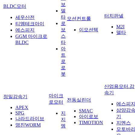
보
BLDC모터
델
터치판넬
타
세우산전
모션컨트롤
로
티엠테크아이
M2I
보
이모션텍
에스피지
델타
스
GGM 마이크로
BLDC
타
아
트
로
로
봇
산업용모터.감
속기
마이크
정밀감속기
전동실린더
로모터
에스피
APEX
삼양감
SMAC
SPG
지
아이로보
기
나라드라이브
지
TIMOTION
지멘스
영진WORM
엠
모토바