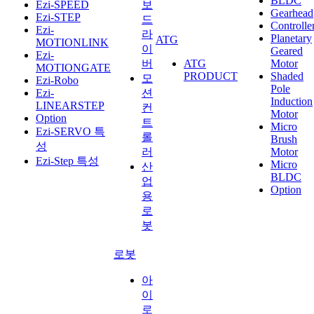
BLDC
Ezi-SPEED
보
Gearhead
Ezi-STEP
드
Controlle
Ezi-
라
Planetary
ATG
MOTIONLINK
이
Geared
Ezi-
버
ATG
Motor
MOTIONGATE
PRODUCT
Shaded
모
Ezi-Robo
Pole
Ezi-
션
Induction
LINEARSTEP
컨
Motor
Option
트
Micro
Ezi-SERVO 특
롤
Brush
성
러
Motor
Ezi-Step 특성
Micro
산
BLDC
업
Option
용
로
봇
로봇
아
이
로