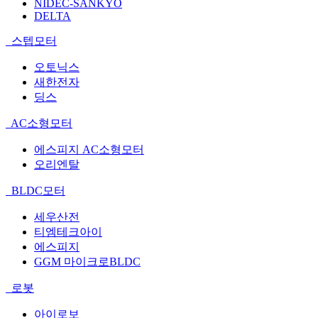
NIDEC-SANKYO
DELTA
스텝모터
오토닉스
새한전자
딩스
AC소형모터
에스피지 AC소형모터
오리엔탈
BLDC모터
세우산전
티엠테크아이
에스피지
GGM 마이크로BLDC
로봇
아이로보