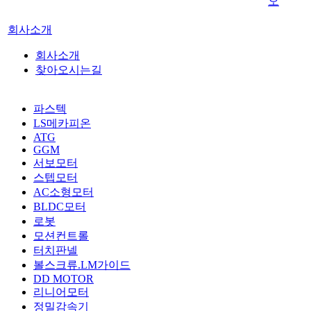
오
회사소개
회사소개
찾아오시는길
파스텍
LS메카피온
ATG
GGM
서보모터
스텝모터
AC소형모터
BLDC모터
로봇
모션컨트롤
터치판넬
볼스크류.LM가이드
DD MOTOR
리니어모터
정밀감속기