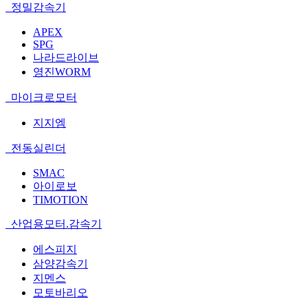
정밀감속기
APEX
SPG
나라드라이브
영진WORM
마이크로모터
지지엠
전동실린더
SMAC
아이로보
TIMOTION
산업용모터.감속기
에스피지
삼양감속기
지멘스
모토바리오