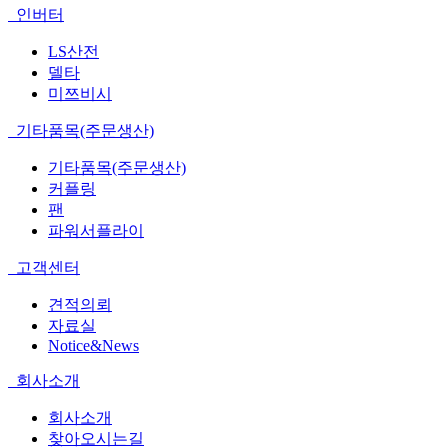
인버터
LS산전
델타
미쯔비시
기타품목(주문생산)
기타품목(주문생산)
커플링
팬
파워서플라이
고객센터
견적의뢰
자료실
Notice&News
회사소개
회사소개
찾아오시는길