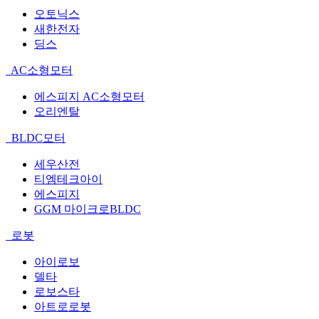
오토닉스
새한전자
딩스
AC소형모터
에스피지 AC소형모터
오리엔탈
BLDC모터
세우산전
티엠테크아이
에스피지
GGM 마이크로BLDC
로봇
아이로보
델타
로보스타
아트로로봇