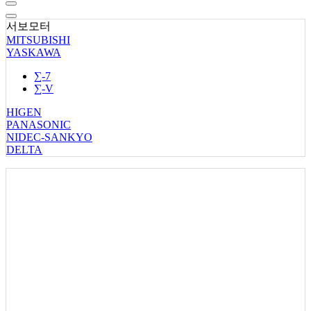
서보모터
MITSUBISHI
YASKAWA
∑-7
∑-V
HIGEN
PANASONIC
NIDEC-SANKYO
DELTA