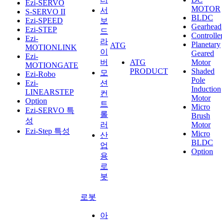
Ezi-SERVO
MOTOR
서
S-SERVO II
BLDC
Ezi-SPEED
보
Gearhead
Ezi-STEP
드
Controlle
Ezi-
라
Planetary
ATG
MOTIONLINK
이
Geared
Ezi-
버
ATG
Motor
MOTIONGATE
PRODUCT
Shaded
모
Ezi-Robo
Pole
Ezi-
션
Induction
LINEARSTEP
컨
Motor
Option
트
Micro
Ezi-SERVO 특
롤
Brush
성
러
Motor
Ezi-Step 특성
Micro
산
BLDC
업
Option
용
로
봇
로봇
아