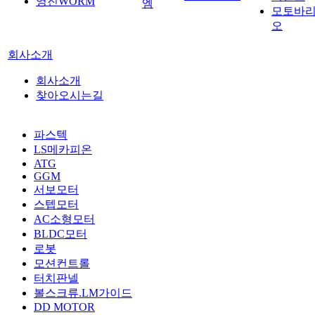
영진WORM
엠
모토바
오
회사소개
회사소개
찾아오시는길
파스텍
LS메카피온
ATG
GGM
서보모터
스텝모터
AC소형모터
BLDC모터
로봇
모션컨트롤
터치판넬
볼스크류.LM가이드
DD MOTOR