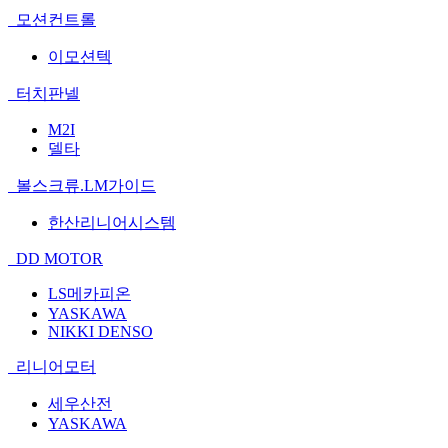
모션컨트롤
이모션텍
터치판넬
M2I
델타
볼스크류.LM가이드
한산리니어시스템
DD MOTOR
LS메카피온
YASKAWA
NIKKI DENSO
리니어모터
세우산전
YASKAWA