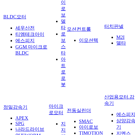
이
로
보
BLDC모터
델
터치판넬
타
세우산전
모션컨트롤
로
티엠테크아이
M2I
보
이모션텍
에스피지
델타
스
GGM 마이크로
BLDC
타
아
트
로
로
봇
산업용모터.감
속기
마이크
정밀감속기
전동실린더
로모터
에스피
APEX
삼양감
SMAC
SPG
지
아이로보
기
나라드라이브
지
TIMOTION
지멘스