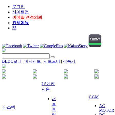
로그인
사이트맵
이메일 견적의뢰
전체메뉴
35
BLDC모터
|
이지서보
|
서보모터
|
감속기
LS메카
피온
GGM
서
보
AC
파스텍
모
MOTOR
터
DC