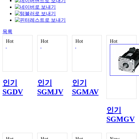
목록
Hot
Hot
Hot
Hot
인기
인기
인기
SGDV
SGMJV
SGMAV
인기
SGMGV
Hot
Hot
Hot
Now