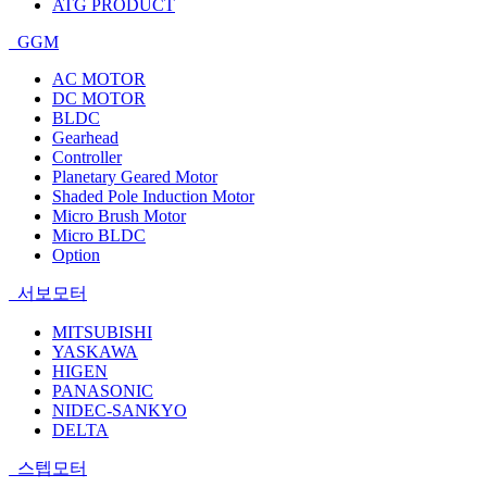
ATG PRODUCT
GGM
AC MOTOR
DC MOTOR
BLDC
Gearhead
Controller
Planetary Geared Motor
Shaded Pole Induction Motor
Micro Brush Motor
Micro BLDC
Option
서보모터
MITSUBISHI
YASKAWA
HIGEN
PANASONIC
NIDEC-SANKYO
DELTA
스텝모터