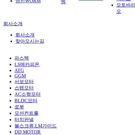
영진WORM
엠
모토바
오
회사소개
회사소개
찾아오시는길
파스텍
LS메카피온
ATG
GGM
서보모터
스텝모터
AC소형모터
BLDC모터
로봇
모션컨트롤
터치판넬
볼스크류.LM가이드
DD MOTOR