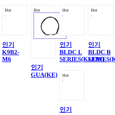
Hot
Hot
Hot
Hot
인기
인기
인기
K9B2-
BLDC L
BLDC B
M6
SERIES(KLEW)
SERIES(
인기
GUA(KE)
Hot
인기