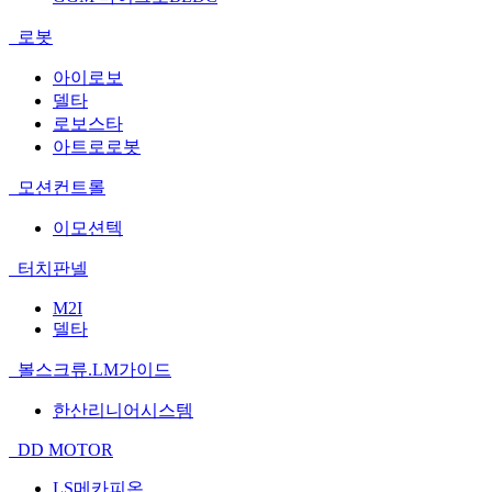
로봇
아이로보
델타
로보스타
아트로로봇
모션컨트롤
이모션텍
터치판넬
M2I
델타
볼스크류.LM가이드
한산리니어시스템
DD MOTOR
LS메카피온