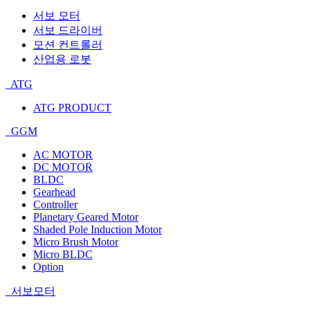
서보 모터
서보 드라이버
모션 컨트롤러
산업용 로봇
ATG
ATG PRODUCT
GGM
AC MOTOR
DC MOTOR
BLDC
Gearhead
Controller
Planetary Geared Motor
Shaded Pole Induction Motor
Micro Brush Motor
Micro BLDC
Option
서보모터