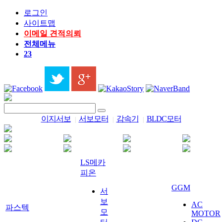
로그인
사이트맵
이메일 견적의뢰
전체메뉴
23
이지서보
서보모터
감속기
BLDC모터
|
|
|
LS메카
피온
GGM
서
보
AC
파스텍
모
MOTOR