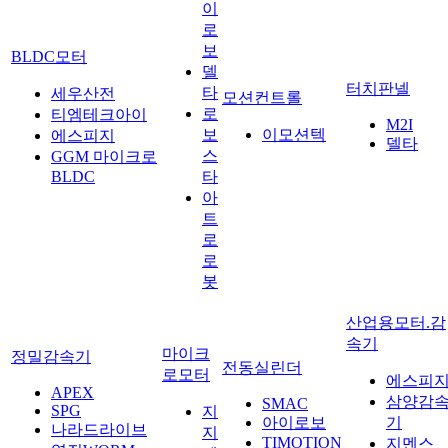
이
로
보
BLDC모터
델
터치판넬
타
세우산전
모션컨트롤
로
티엠테크아이
M2I
보
이모션텍
에스피지
델타
스
GGM 마이크로
BLDC
타
아
트
로
로
봇
산업용모터.감
속기
마이크
정밀감속기
전동실린더
로모터
에스피
APEX
삼양감
SMAC
SPG
지
아이로보
기
나라드라이브
지
TIMOTION
지멘스