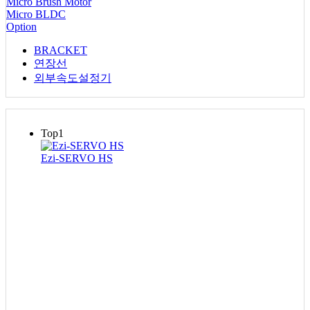
Micro Brush Motor
Micro BLDC
Option
BRACKET
연장선
외부속도설정기
Top1
Ezi-SERVO HS