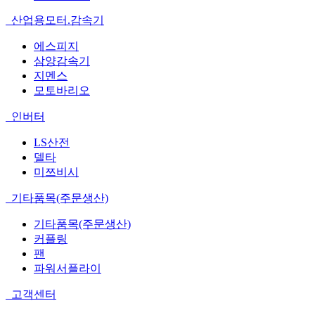
산업용모터.감속기
에스피지
삼양감속기
지멘스
모토바리오
인버터
LS산전
델타
미쯔비시
기타품목(주문생산)
기타품목(주문생산)
커플링
팬
파워서플라이
고객센터