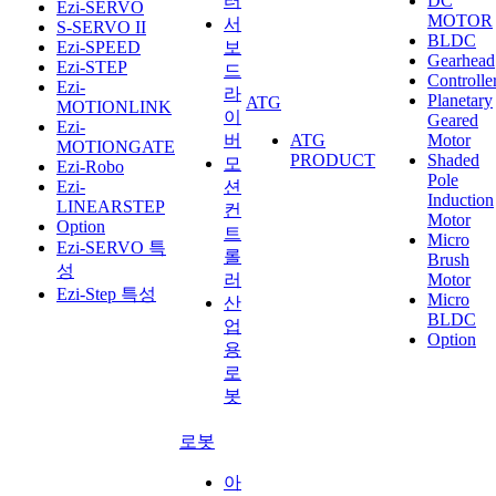
터
DC
Ezi-SERVO
MOTOR
서
S-SERVO II
BLDC
Ezi-SPEED
보
Gearhead
Ezi-STEP
드
Controlle
Ezi-
라
Planetary
ATG
MOTIONLINK
이
Geared
Ezi-
버
ATG
Motor
MOTIONGATE
PRODUCT
Shaded
모
Ezi-Robo
Pole
Ezi-
션
Induction
LINEARSTEP
컨
Motor
Option
트
Micro
Ezi-SERVO 특
롤
Brush
성
러
Motor
Ezi-Step 특성
Micro
산
BLDC
업
Option
용
로
봇
로봇
아