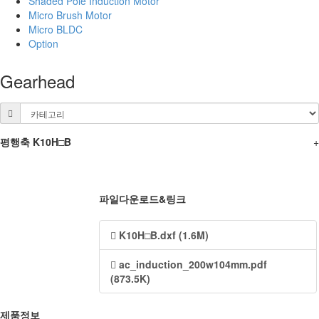
Shaded Pole Induction Motor
Micro Brush Motor
Micro BLDC
Option
Gearhead
평행축 K10H□B
+
파일다운로드&링크
K10H□B.dxf (1.6M)
ac_induction_200w104mm.pdf
(873.5K)
제품정보