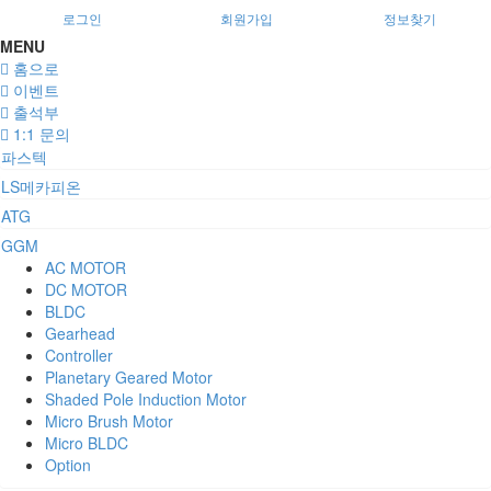
로그인
회원가입
정보찾기
MENU
홈으로
이벤트
출석부
1:1 문의
파스텍
LS메카피온
ATG
GGM
AC MOTOR
DC MOTOR
BLDC
Gearhead
Controller
Planetary Geared Motor
Shaded Pole Induction Motor
Micro Brush Motor
Micro BLDC
Option