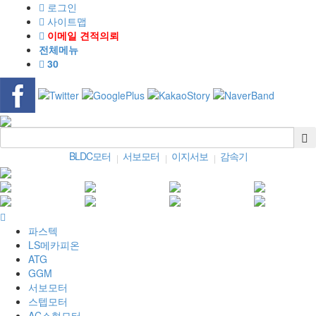
로그인
사이트맵
이메일 견적의뢰
전체메뉴
30
BLDC모터
서보모터
이지서보
감속기
|
|
|
파스텍
LS메카피온
ATG
GGM
서보모터
스텝모터
AC소형모터