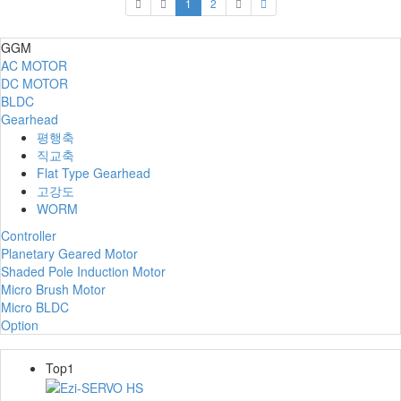
1
2
GGM
AC MOTOR
DC MOTOR
BLDC
Gearhead
평행축
직교축
Flat Type Gearhead
고강도
WORM
Controller
Planetary Geared Motor
Shaded Pole Induction Motor
Micro Brush Motor
Micro BLDC
Option
Top1