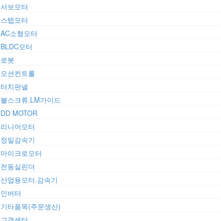
서보모터
스텝모터
AC소형모터
BLDC모터
로봇
모션컨트롤
터치판넬
볼스크류.LM가이드
DD MOTOR
리니어모터
정밀감속기
마이크로모터
전동실린더
산업용모터.감속기
인버터
기타품목(주문생산)
고객센터