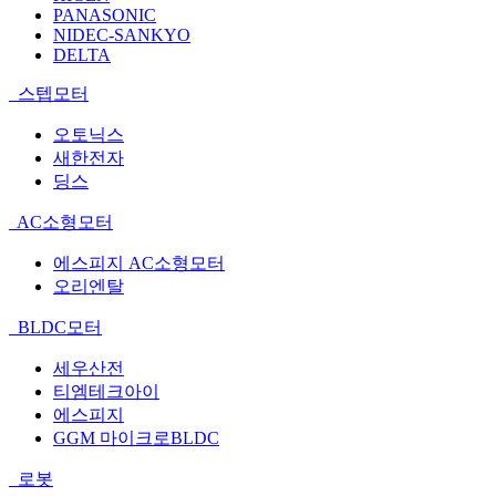
PANASONIC
NIDEC-SANKYO
DELTA
스텝모터
오토닉스
새한전자
딩스
AC소형모터
에스피지 AC소형모터
오리엔탈
BLDC모터
세우산전
티엠테크아이
에스피지
GGM 마이크로BLDC
로봇