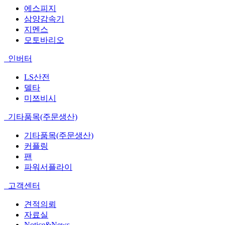
에스피지
삼양감속기
지멘스
모토바리오
인버터
LS산전
델타
미쯔비시
기타품목(주문생산)
기타품목(주문생산)
커플링
팬
파워서플라이
고객센터
견적의뢰
자료실
Notice&News