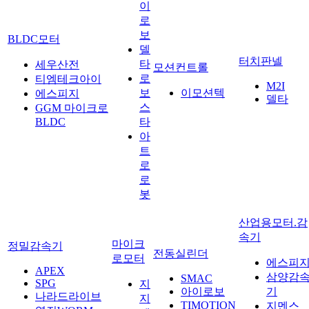
이
로
보
BLDC모터
델
터치판넬
타
세우산전
모션컨트롤
로
티엠테크아이
M2I
보
이모션텍
에스피지
델타
스
GGM 마이크로
BLDC
타
아
트
로
로
봇
산업용모터.감
속기
마이크
정밀감속기
전동실린더
로모터
에스피
APEX
삼양감
SMAC
SPG
지
아이로보
기
나라드라이브
지
TIMOTION
지멘스