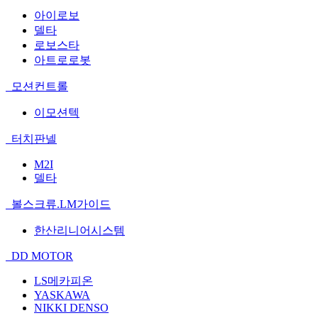
아이로보
델타
로보스타
아트로로봇
모션컨트롤
이모션텍
터치판넬
M2I
델타
볼스크류.LM가이드
한산리니어시스템
DD MOTOR
LS메카피온
YASKAWA
NIKKI DENSO