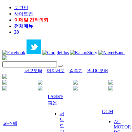
로그인
사이트맵
이메일 견적의뢰
전체메뉴
28
서보모터
이지서보
감속기
BLDC모터
|
|
|
LS메카
피온
GGM
서
보
AC
파스텍
모
MOTOR