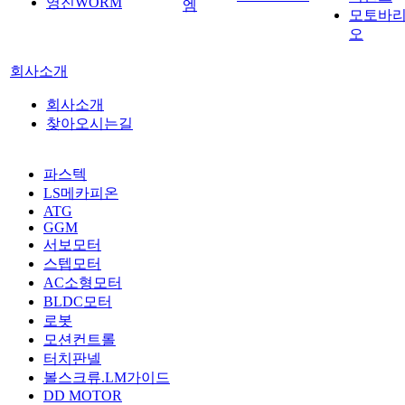
영진WORM
엠
모토바
오
회사소개
회사소개
찾아오시는길
파스텍
LS메카피온
ATG
GGM
서보모터
스텝모터
AC소형모터
BLDC모터
로봇
모션컨트롤
터치판넬
볼스크류.LM가이드
DD MOTOR