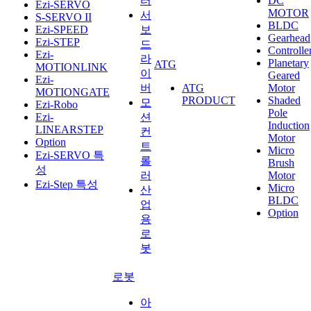
터
DC
Ezi-SERVO
MOTOR
서
S-SERVO II
BLDC
Ezi-SPEED
보
Gearhead
Ezi-STEP
드
Controlle
Ezi-
라
Planetary
ATG
MOTIONLINK
이
Geared
Ezi-
버
ATG
Motor
MOTIONGATE
PRODUCT
Shaded
모
Ezi-Robo
Pole
Ezi-
션
Induction
LINEARSTEP
컨
Motor
Option
트
Micro
Ezi-SERVO 특
롤
Brush
성
러
Motor
Ezi-Step 특성
Micro
산
BLDC
업
Option
용
로
봇
로봇
아