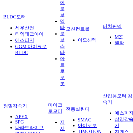
이
로
보
BLDC모터
델
터치판넬
타
세우산전
모션컨트롤
로
티엠테크아이
M2I
보
이모션텍
에스피지
델타
스
GGM 마이크로
BLDC
타
아
트
로
로
봇
산업용모터.감
속기
마이크
정밀감속기
전동실린더
로모터
에스피
APEX
삼양감
SMAC
SPG
지
아이로보
기
나라드라이브
지
TIMOTION
지멘스