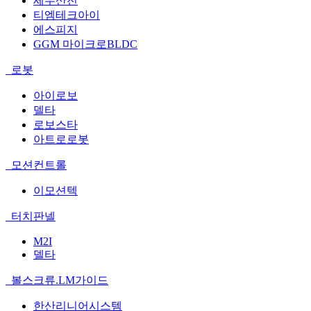
세우산전
티엠테크아이
에스피지
GGM 마이크로BLDC
로봇
아이로보
델타
로보스타
아트로로봇
모션컨트롤
이모션텍
터치판넬
M2I
델타
볼스크류.LM가이드
한산리니어시스템