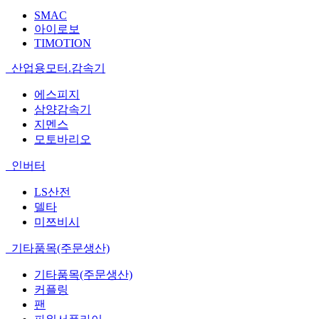
SMAC
아이로보
TIMOTION
산업용모터.감속기
에스피지
삼양감속기
지멘스
모토바리오
인버터
LS산전
델타
미쯔비시
기타품목(주문생산)
기타품목(주문생산)
커플링
팬