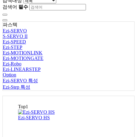
검색대상
검색어
필수
파스텍
Ezi-SERVO
S-SERVO II
Ezi-SPEED
Ezi-STEP
Ezi-MOTIONLINK
Ezi-MOTIONGATE
Ezi-Robo
Ezi-LINEARSTEP
Option
Ezi-SERVO 특성
Ezi-Step 특성
Top1
Ezi-SERVO HS