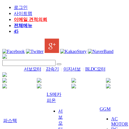
로그인
사이트맵
이메일 견적의뢰
전체메뉴
45
서보모터
감속기
이지서보
BLDC모터
|
|
|
LS메카
피온
GGM
서
보
AC
파스텍
모
MOTOR