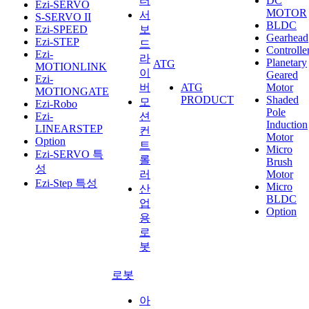
터
DC
Ezi-SERVO
MOTOR
서
S-SERVO II
BLDC
Ezi-SPEED
보
Gearhead
Ezi-STEP
드
Controlle
Ezi-
라
Planetary
ATG
MOTIONLINK
이
Geared
Ezi-
버
ATG
Motor
MOTIONGATE
PRODUCT
Shaded
모
Ezi-Robo
Pole
Ezi-
션
Induction
LINEARSTEP
컨
Motor
Option
트
Micro
Ezi-SERVO 특
롤
Brush
성
러
Motor
Ezi-Step 특성
Micro
산
BLDC
업
Option
용
로
봇
로봇
아