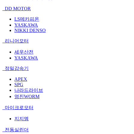
DD MOTOR
LS메카피온
YASKAWA
NIKKI DENSO
리니어모터
세우산전
YASKAWA
정밀감속기
APEX
SPG
나라드라이브
영진WORM
마이크로모터
지지엠
전동실린더