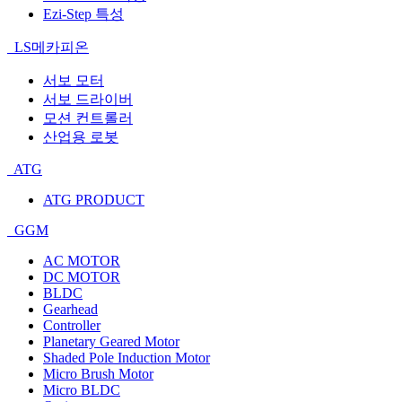
Ezi-Step 특성
LS메카피온
서보 모터
서보 드라이버
모션 컨트롤러
산업용 로봇
ATG
ATG PRODUCT
GGM
AC MOTOR
DC MOTOR
BLDC
Gearhead
Controller
Planetary Geared Motor
Shaded Pole Induction Motor
Micro Brush Motor
Micro BLDC