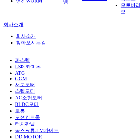
영진WORM
엠
모토바
오
회사소개
회사소개
찾아오시는길
파스텍
LS메카피온
ATG
GGM
서보모터
스텝모터
AC소형모터
BLDC모터
로봇
모션컨트롤
터치판넬
볼스크류.LM가이드
DD MOTOR